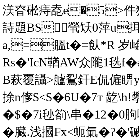
渼昚硹痔唟e�5>件
詩題BS煢矨0萍u
a,=膃t�=飤*R 岁
Rs�'IcN鞧AW众隴1毨
B萩覆讘>艫鴷釬E侃僱睤
捈n偧$<$�6U�7т 龁\
�$�7i毜箚\串�12�0胊
�臓.浅摑Fx<蚅氭�?