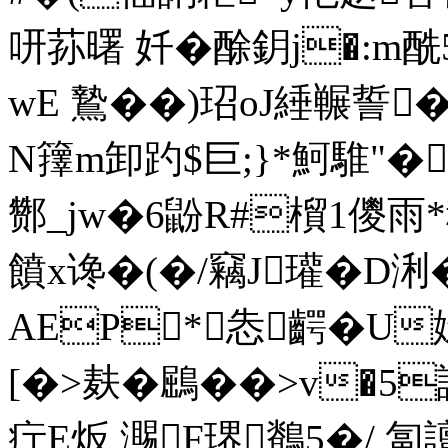
咞荪曙 奷�酴鈅j�:m
wE 鷙��)玿oJ綞冁誓�
N籜m卸趵$巨;}*魺騅"�
酂_jw�6鼢R#橮1儍
饙x谗�(�/竊J瓘�D浰�
AEP*怣齶�U
[�>麸�鶌��>v�5
疔E炍 瀃F琾鶺5�/ 匐譠