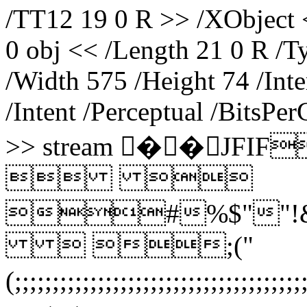
/TT12 19 0 R >> /XObject 
0 obj << /Length 21 0 R /T
/Width 575 /Height 74 /Inte
/Intent /Perceptual /BitsP
>> stream ��JF
 
#%$""!&+7/
 ;("
(;;;;;;;;;;;;;;;;;;;;;;;