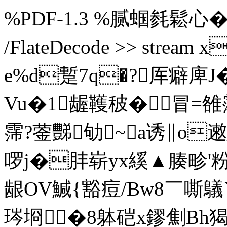
%PDF-1.3 %腻蝈毵鬆心� 4 0 o
/FlateDecode >> strea
e%d蹔7q�?厍癖庳J
Vu�1龌韄秛�冒=雒霪
霈?蓥豒劬~a诱∥o遫
啰j�肨崭yx縘▲腠畛'粉f
龈 OV鰔{豁痘/Bw8￣嘶鸃`
琌埛�8躰硙x鏐劁Bh猲