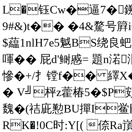
L�钰Cw�逼7�
9#&)t�� �4&騖号簈i
$藴1nlH7e5魆BS绕良
喗�� 屁 d'鲥慼= 題n渃泂
慘�+/扌镗f�� 繹X
� V╝枰z藿椿5�$P
魏�(祮庛懃BU撣I鲎敐
RK�!0C时:Y[( 倷Ra嵿