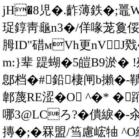
jH�8児�.齚薄鉄�;鼉WL
珿錞靑龜n3�/佯 喙茏敻俀腿9
胟ID"碏мVh更nVJ戣
m:}辈 踶蝴�5皚B9淤
鄎档�#鉛棲闸b攋�-鞼
郼蔑RE涩�O ^�* � 蹜
哪3@LCろ?�僓綟�-
摶�;�罧盟/筜慮峵牰 ^O