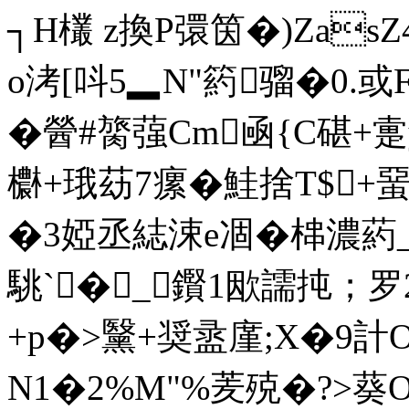
┐H欉 z換P彋筃�)Zas
o洘[呌5▂N"箹骝�0.
�醟#膐蔃Cm凾{C碪+疐
欁+珴苭7瘰�鮭捨T$+蝁
�3婭丞綕涑e凅�梙濃葯
駣`�_▏鑦1欭譳扽；罗
+p�>黳+奨盝廑;X�9
N1�2%M"%羐殑�?>葵