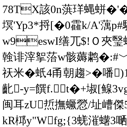
78TX該0n葓珜蝿蛢�'�
塓'Yp3*捋[�0靃k/A'
w9eswI缮兀$!Ｏ夾瑿
螒诽滓挐菭w骸薅鹔�:#﹀
祆米�蚔4甬朝趨>�噃
齔-y=饌f.t�+埱[鳈
闽耳zU焎撫蟩憥/址嶆傑5
kR桏y"Wfg;{3蜣漼蠴3嗮