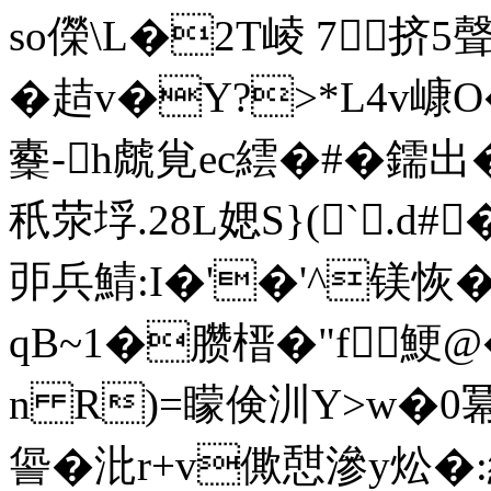
so儝\L�2T崚 7挤5聲
�趌v�Y?>*L4v嵻
櫜-h虤覍ec繧�#�鑐出�
秖荥垺.28L媤S}(`.d
戼兵鯖:I�'�'^镁
qB~1�臜榗�"f鯁
n R)=矇倹汌Y>w�0冪
諐�沘r+v僛憇滲y炂�: