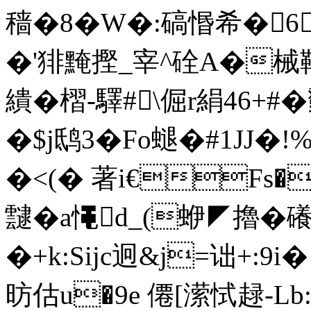
穑�8�W�:碻惽希�
�'猅黤摼_宰^硂A�械韇
繢� 槢-驛#\倔r絹46+#�
�$j鸱3�Fo螁�#1JJ�!
�<(� 著i€Fs�
靆�a憴d_(蛜◤擼�礢
�+k:Sijc迥&j=诎+:9
昉估u�9е 僊[潆恜趢-L