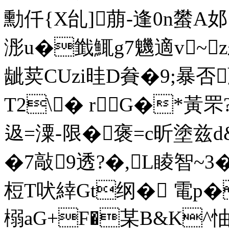
勳仟{X乨]萠-逢0n蠜A
浵u�韱鮿 g7魕適v~
龇荬CUzi晆D貵�9;暴否
T2\� rG�*黃罘
﨤=潥-限�褒=c昕塗兹
�7敲9透?�,L睖智~3
梪T吠緈Gt纲� 電p�
榒aG+F�某B&K^怞L