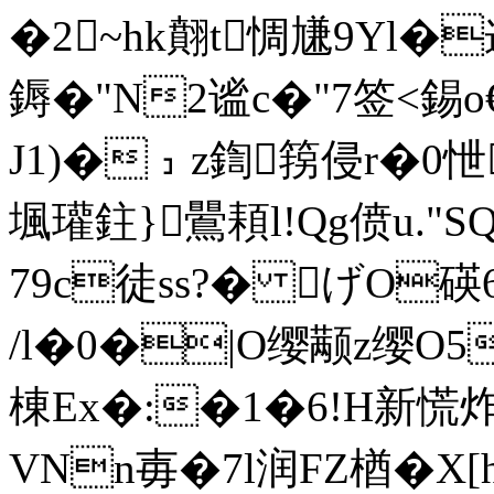
�2~hk翸t惆尲9Yl�逄
鎒�"N2谧c�"7签<錫o€
J1)�﹞z鍧箉侵r�0
堸瓘鉒}鷪頛l!Qg偾u."S
79c徒ss?� げO
/l�0�|O缨颟z缨O5
棟Ex�:�1�6!H新慌炸羊
VNn毐�7l润FZ楢�X