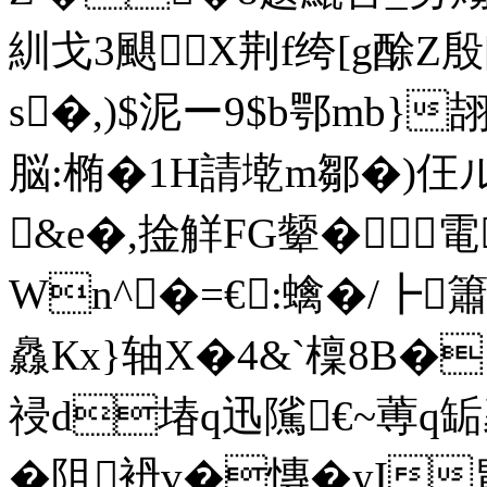
紃戈3颶X荆f绔[g酴Z殷
s�,)$泥ー9$ b鄂mb}
脳:椭�1H請墘m鄒�)仼
&e�,捦觧FG颦�┱電
Wn^�=€:蠄�/┣
灥Кx}轴X�4&`檁8B�
祲d堾q迅隲€~蒪q
�阻袇v�慱�yI