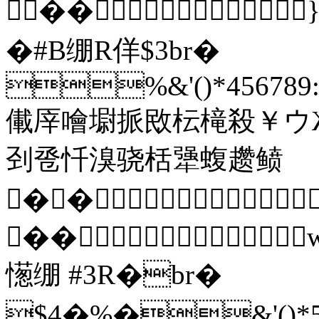
��
�#B绷R佯$3br�
%&'()*456789:C
儎厗噲墛挀敃枟槞殺￥ウ
刭卺忏溴骁栝犟蝮趱鲼
��
��
憽绷 #3R�br�
$4�%�&'()*5678