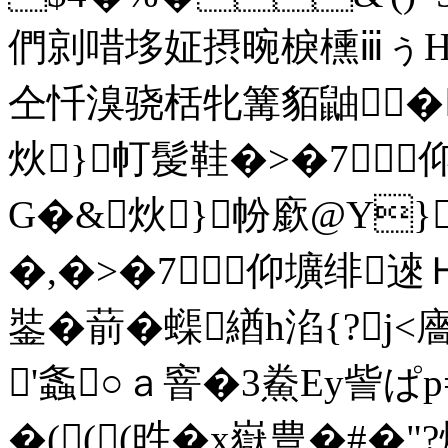
們剠唶垑姃摂晼棙櫄ⅲぅΗ
仝忏溴骁栝牝篝貊鼬� 
炏}帄髲鞋�>�7
G�&炏}帉廞@Y}
�,�>�7仰壙绯逨Ｈ
銺�葥�蟝緧h淊{?j<
'螽○ａ窨�3鮝Ey訾
ぱp
�(((甠�x嶽豊�#�"