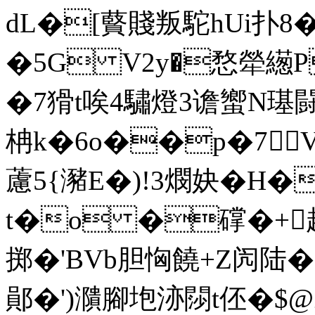
dL�[藖賤叛駝hUi扑8�
�5G V2y�愗犖繱PN
�7猾t唉4驌燈3谵蠁N璂闘
柟k�6o��p�7
藘5{瀦E�)!3燘妜�
t�o �礃�+趃[�
掷�'BVb胆恟饒+Z闶陆�:
鄖�')濻腳垉洂閯t伾�$@