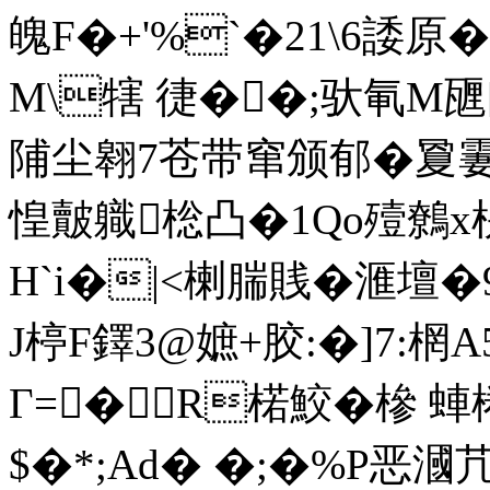
魄F�+'%`�21\6諉原�
M\犗 徢� �;驮氠M甅[ 
陠尘翱7苍带窜颁郁�夐霋
惶皾軄棇凸�1Qo殪鷯x栟1
H`i�|<楋腨賎�滙壇�9_
J楟F鐸3@嫬+胶:�]7:棢
Г=�R楉鮫�槮 蛼棬
$�*;Ad� �;�%P恶