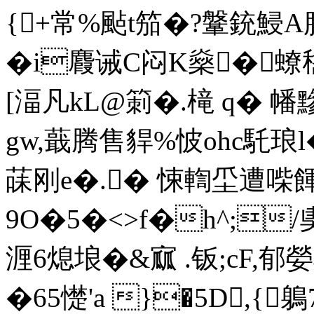
{+常%颭t笳�?鞶銃鮼
�i麚诫C闷K燊�蟟嵇
[湢凡kL@箣�.槞 q� 幡
gw,蕺腾售貋%怶ohc馲琅
菋刚e�.� 悚輷坕遭喍餫
9O�5�<>f�h^;/
湹6熄埌�&寙 .钣;cF,
�65憷'a }�5D,