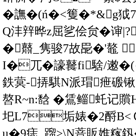
�譕�(ń�<篗�*&g狘7
Q沣辡晔z屈乷侩贠�谉|?
�鼘_隽骏7故巼�'鼇 
I�兀�譹鼚fi騇/遫�
鉄蓂-挵騏N派瑁疶磤
嗸R~n:馠 �鵀鲻虴记贘
圯L7垢婊�2酹B<Ｃ
u�9痣 _蹓>\N萻販婎糘釼