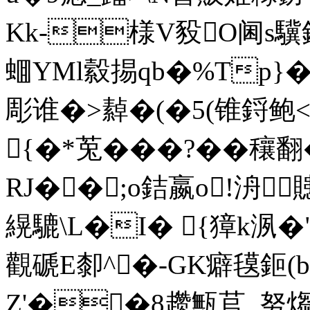
Kk-様V豛O阃s驥鉀
蜖YMl縠掦qb�%Tp}�*
彫谁�>繛�(�5(锥鋝鲍<
{�*莵���?��穰翻
RJ��;o銡嬴o!洀
縨騼\L�I� {獐 k洬�
觀磃E厀^�-GK癖氁鉕
Z'��8趱甒苢_努煼J