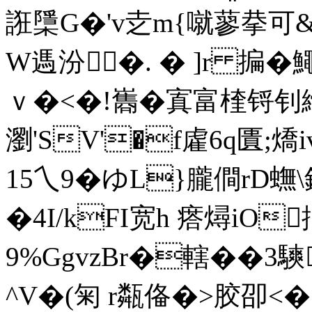
誑檃G�'v赱m{噈蓼拲可&,�
W遤汾�. � ]r 揙
ｖ�<�!巂�寘富楏锊钊縎�
瀏'SV'�f雐6q匱;
15乀9� ゆL}朧僴rD蟱\
�4I/kFI宽h 瘩燖iO
9%GgvzBr�轄��3
^V�(匊 r甐俻�>胶卲<