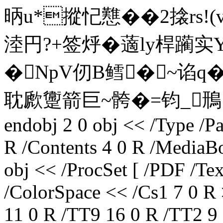
昞u*摐忋戁��2搇rs!(
淕円?+签烀�藡lу桿躏实YI
�NpV仞B鳕�~谄q
耽歋躛箭巨~骻�=钧_鳽 endst
endobj 2 0 obj << /Type /Pa
R /Contents 4 0 R /MediaBo
obj << /ProcSet [ /PDF /Te
/ColorSpace << /Cs1 7 0 R
11 0 R /TT9 16 0 R /TT2 9