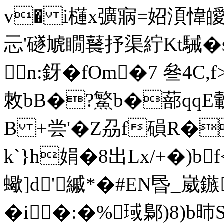
v� i櫣x彍寎=妱湏愇皧R釪
忈'礈虓瞯鼚抒渠紵Kt駴�
n:釾� fOm�7 叄4
敇bB�?鰵b�蔀qqE轂
B +尝'�Z刕f磒R�
k`}h娟�8出Lx/+�)b
蠍]d'縬*�#EΝ昬_
崴鏃
�i╀�:�%琙鄡)8)b昁