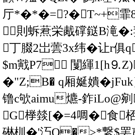
厅*�*�=?�T~+霏
則蚸蔒栄胾礃鎹B滝�:婓
丁腏2岀蕓3x纬�让r
$m戭P7 闅緷1[h⒐
�"Z;B� q厢娫嬇�j
镥c欨aimu爊-鈼iLo@
G﨔燅[�=4啁�食
碄杊�'汅O�>*繋$罢贰