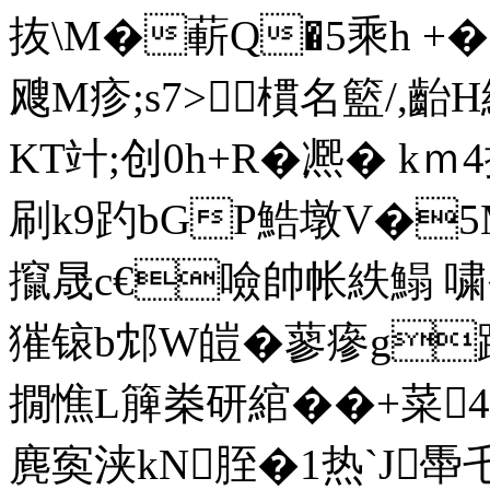
抜\M�蔪Q�5乘h +�:�
飕M疹;s7>樌名 籃/,
KT竍;创0h+R�凞� k
刷k9趵bGP鯌墩V�
攛晟c€噞帥帐紩鰨 嘨�
獕锿b邥W皚�蓼瘮g踗
撊憔L簲桊研綰��+菜4冷T蟣
麂寏浃kN胵�1热`J馽乇