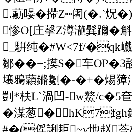
.蘍暥�摕Z┉阇(�.`炾�
惨O[庄撀Z澊濪髸躎�
_騈纯�#W<7f/�qk
鄒��+;摸$�车OP�3舕
壌鴉蘔鏅劖�-�+�焬獐 
剴*枎L`渦凹-w鰲/c�5
�湈葱�hK7fgh
#�(傜誗耟~y忚赵