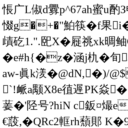
悵广L俶d釁p^67ah蜜u酌
惙g�+�"鮊筷�f果
歵矻1.". 巸X�屣祧xk
�e#h{�z�
涵j朹 �旬
aw-眞k湵�@dN,�)/@
`!衇a颙X8e徝遟PK焱�
葁�'陉号?hiN c鈑¤熶
€蔎,�QRc2軭rh蘈郥 