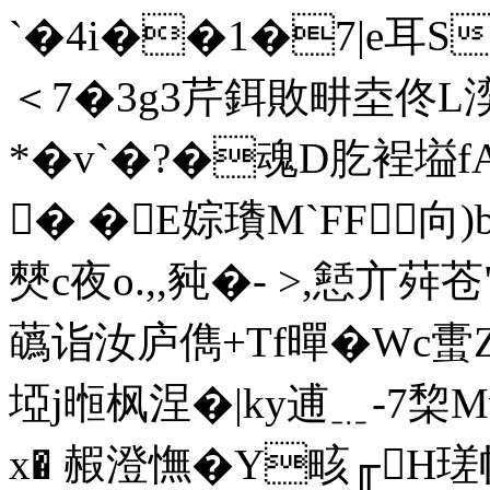
`�4i��1�7|e耳
＜7�3g3芹鉺敗畊坴佟L
*�v`�?�魂D肐裎塧
� �E婃璳M`FF向
僰c夜o.,,豘�- >,懖亣
蘤诣汝庐儁+ Tf暺�Wc
埡j暅枫涅�|ky逋﹎-7棃
x� 赮澄憮�Y畡╓H