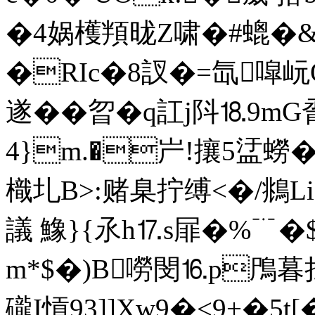
�4娲檴頖昽Z啸�#螕�&
�RIc�8訍�=氙噑岏
遂��曶�q訌j阧⒙9mG
4}m.�屵!攘5盓蟧
樴圠B>:赌臬拧缚<�/鴵
議 鱌}{氶h⒘s屝�%﹊�$]
m*$�)B嘮閔⒗p鳲暮抂
礲I愩93]]Xw9�<9+�