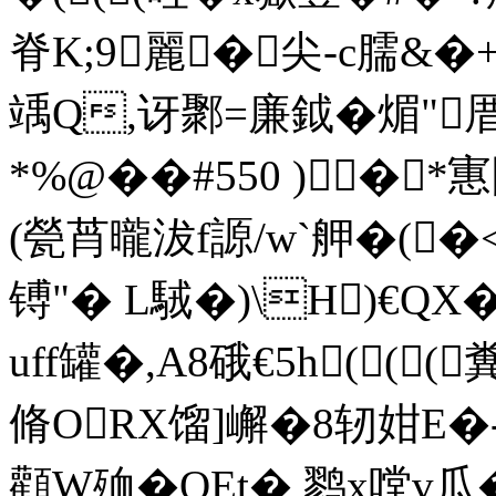
脊K;9麗�尖-c臑&�
竬Q,讶鄹=廉鉞�煝"厝
*%@��#550 )�*寭
(甇莦曨沷f謜/w`舺�(
镈"� L駥�)\H)€QX
uff罐�,A8硪€5h(((
脩ORX馏]嶰�8轫姏E�-
顴W殈�QEt� 鹨x嘡v瓜�