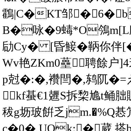
鸖|C�KT邹�6�
B�咏�9蝳*O鳹m[
劶Cy� [昏鯜�鞆你伴[�
Wv艳ZKm0蘲聘餘户]
p尅�:�,襸閆�,鸫阢�=
kf蜝€1兣S拆棃尯t鲬胐賑
秡g坜玻餠乏jm.�%Q惎竼
c�0� UOk:�葳 