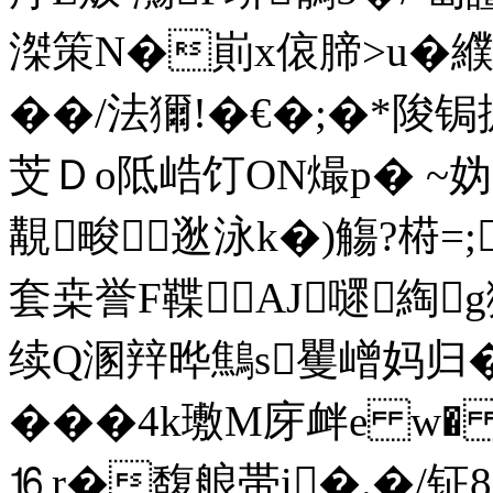
滐策N�崱x偯腣>u�纀X
��/法獮!�€�; �*陖
芠Ｄo阺峼饤ON熶p� ~妫
覯畯逖泳k�)觴?﨓=;
套桒誉F鞢AJ嚃綯g
续Q溷辡晔鷦s矍嶒妈归�
���4k璷M庌衅e w�
⒗r�馥艆帯i�.�/钲8